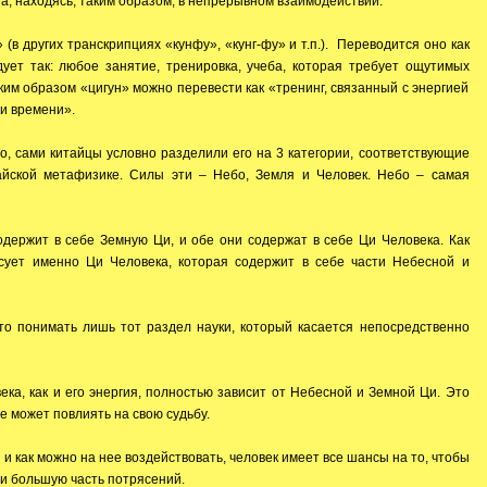
га, находясь, таким образом, в непрерывном взаимодействии.
 (в других транскрипциях «кунфу», «кунг-фу» и т.п.). Переводится оно как
дует так: любое занятие, тренировка, учеба, которая требует ощутимых
ким образом «цигун» можно перевести как «тренинг, связанный с энергией
и времени».
, сами китайцы условно разделили его на 3 категории, соответствующие
тайской метафизике. Силы эти – Небо, Земля и Человек. Небо – самая
одержит в себе Земную Ци, и обе они содержат в себе Ци Человека. Как
сует именно Ци Человека, которая содержит в себе части Небесной и
о понимать лишь тот раздел науки, который касается непосредственно
ека, как и его энергия, полностью зависит от Небесной и Земной Ци. Это
не может повлиять на свою судьбу.
 и как можно на нее воздействовать, человек имеет все шансы на то, чтобы
 и большую часть потрясений.