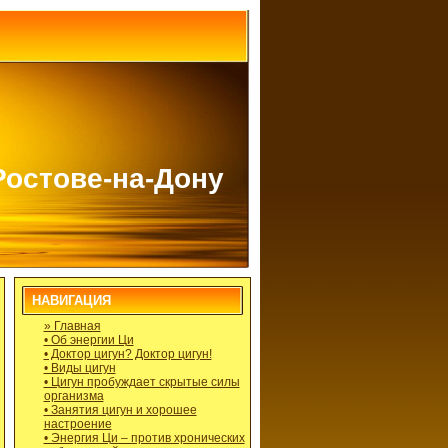
Ростове-на-Дону
НАВИГАЦИЯ
» Главная
• Об энергии Ци
• Доктор цигун? Доктор цигун!
• Виды цигун
• Цигун пробуждает скрытые силы
организма
• Занятия цигун и хорошее
настроение
• Энергия Ци – против хронических