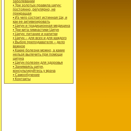
заболеваний
• Три золотых правила цигун:
постоянно, регулярно, не
прекращая
• Из чего состоит истинная Ци, и
как ее активизировать
• Цигун и традиционная медицина
• Три кита гимнастики Цигун
• Цигун: питание и напитки
• Цигун – для всех и для каждого
• Выбор преподавателя – дело
важное
• Какие болезни можно, а какие
нельзя вылечить при помощи
цигуна
• Цигун полезен для здоровья
• Занимаясь цигун,
консультируйтесь у врача
• Самообучение
• Контакты