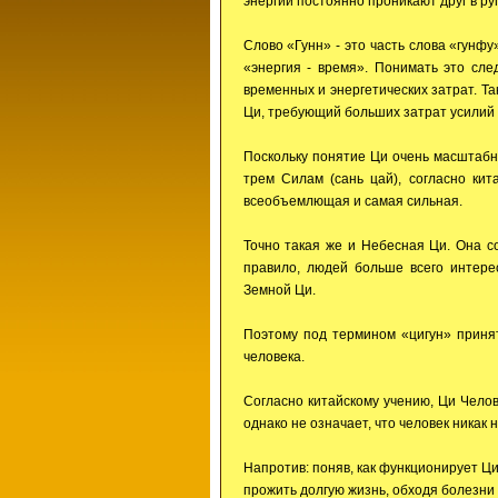
энергии постоянно проникают друг в ру
Слово «Гунн» - это часть слова «гунфу»
«энергия - время». Понимать это сле
временных и энергетических затрат. Та
Ци, требующий больших затрат усилий 
Поскольку понятие Ци очень масштабно
трем Силам (сань цай), согласно ки
всеобъемлющая и самая сильная.
Точно такая же и Небесная Ци. Она с
правило, людей больше всего интере
Земной Ци.
Поэтому под термином «цигун» принят
человека.
Согласно китайскому учению, Ци Челов
однако не означает, что человек никак 
Напротив: поняв, как функционирует Ци
прожить долгую жизнь, обходя болезни